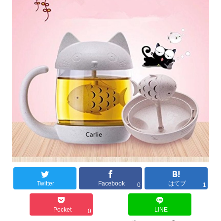
Twitter
Facebook
はてブ
0
1
Pocket
LINE
0