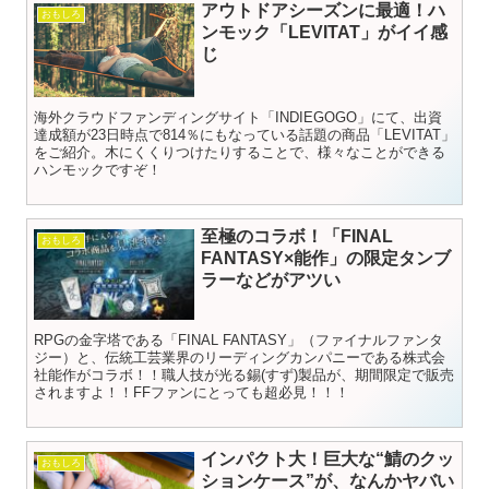
アウトドアシーズンに最適！ハ
おもしろ
ンモック「LEVITAT」がイイ感
じ
海外クラウドファンディングサイト「INDIEGOGO」にて、出資
達成額が23日時点で814％にもなっている話題の商品「LEVITAT」
をご紹介。木にくくりつけたりすることで、様々なことができる
ハンモックですぞ！
至極のコラボ！「FINAL
おもしろ
FANTASY×能作」の限定タンブ
ラーなどがアツい
RPGの金字塔である「FINAL FANTASY」（ファイナルファンタ
ジー）と、伝統工芸業界のリーディングカンパニーである株式会
社能作がコラボ！！職人技が光る錫(すず)製品が、期間限定で販売
されますよ！！FFファンにとっても超必見！！！
インパクト大！巨大な“鯖のクッ
おもしろ
ションケース”が、なんかヤバい