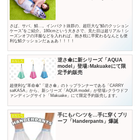
さば、サバ、鯖…。インパクト抜群の、超巨大な“鯖のクッション
ケース”をご紹介。180cmという大きさで、見た目は超リアル！シ
ーズンオフの洋服などを入れれば、抱き枕に早変わるなんとも便
利な鯖クッションだぁぁあ！！！！
逆さ傘に新シリーズ「AQUA
おもしろ
model」登場♪Makuakeにて限
定予約販売
超便利な“革命傘”「逆さ傘」のトップランナーである「CARRY
saKASA」から、新シリーズ「AQUA model」が登場♪クラウドフ
ァンディングサイト「Makuake」にて限定予約販売します。
手にもパンツを…手に穿くブリ
おもしろ
ーフ「Handerpants」爆誕