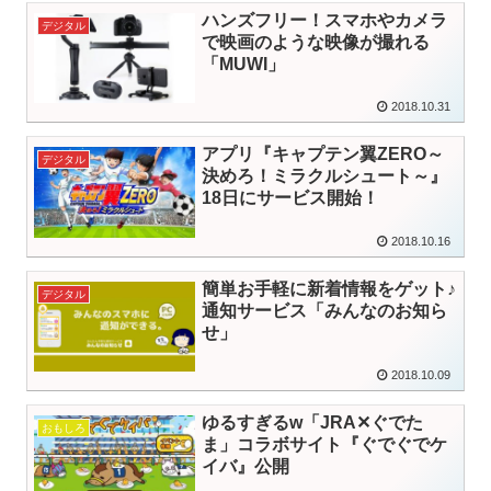
ハンズフリー！スマホやカメラ
デジタル
で映画のような映像が撮れる
「MUWI」
2018.10.31
アプリ『キャプテン翼ZERO～
デジタル
決めろ！ミラクルシュート～』
18日にサービス開始！
2018.10.16
簡単お手軽に新着情報をゲット♪
デジタル
通知サービス「みんなのお知ら
せ」
2018.10.09
ゆるすぎるw「JRA✕ぐでた
おもしろ
ま」コラボサイト『ぐでぐでケ
イバ』公開