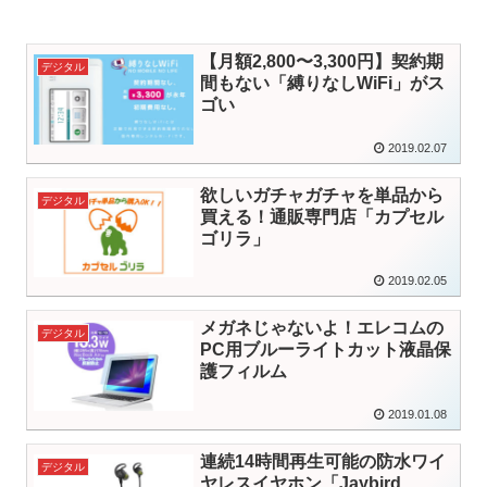
【月額2,800〜3,300円】契約期
デジタル
間もない「縛りなしWiFi」がス
ゴい
2019.02.07
欲しいガチャガチャを単品から
デジタル
買える！通販専門店「カプセル
ゴリラ」
2019.02.05
メガネじゃないよ！エレコムの
デジタル
PC用ブルーライトカット液晶保
護フィルム
2019.01.08
連続14時間再生可能の防水ワイ
デジタル
ヤレスイヤホン「Jaybird