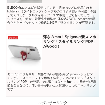
ELECOM(エレコム)が販売している、iPhoneなどに使用される
lightening（ライトニング）ケーブルのコネクタ部分を可愛く保護
してくれるケーブルフィギュア「スマホ使わせてもろてるでー」
シリーズをご紹介。希望小売価格は1体税込723円。Amazonの場
合だとケーブルセットで税込1,242円で購入することが可能です。
薄さ３mm！Spigenの新スマホ
デジタル
リング「スタイルリング POP」
がGood！
モバイルアクセサリー業界で高い評価を誇るSpigen（シュピゲ
ン）から、スマートフォン用落下防止リングの新モデル「スタイ
ルリング POP」が登場。その薄さはなんと3mm！！回転･角度調
節も自由なので、使い勝手が良いこと間違いなしのスマホリング
です！
スポンサーリンク