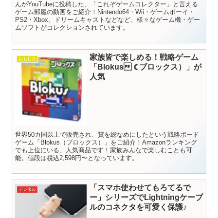
んがYouTubeに投稿した、「これぞゲームコレクター」と言える
ゲーム部屋の動画をご紹介！Nintendo64・Wii・ゲームボーイ・
PS2・Xbox、ドリームキャストなどなど、様々なゲーム機・ゲー
ムソフトがコレクションされています。
家族皆で楽しめる！戦略ゲーム
おもしろ
「Blokus（ブロックス）」が
人気
世界50カ国以上で販売され、賞を総なめにしたという戦略ボード
ゲーム「Blokus（ブロックス）」をご紹介！Amazonランキング
でも上位にいる、人気商品です！家族みんなで楽しむことも可
能。値段は税込2,598円〜となっています。
「スマホ使わせてもろてるで
デジタル
ー」シリーズでLightningケーブ
ルのコネクタを可愛く保護♪