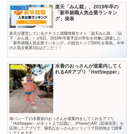
楽天「みん就」、2019年卒の
ネットで話題
「新卒就職人気企業ランキン
グ」発表
楽天が運営しているクチコミ就職情報サイト「楽天みん就」（以
下「みん就」）が6日、2019年卒業予定の学生を対象に調査した
「新卒就職人気企業ランキング」の総合トップ200社を発表。今年
の人気企業第1位はどこだ！！
水着のおっさんが道案内してく
おもしろ
れるARアプリ「HotStepper」
海パン一丁の水着姿のおっさんが道案内をしてくれるアプリ
「HotStepper」がネット上で話題に。iPhoneのAR（拡張現実）を
応用したアプリで、陽気なおっさんがノリノリで目的地まで誘導
してくれます。