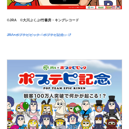
©JRA ©大川ぶくぶ/竹書房・キングレコード
JRA×ポプテピピック「ポプテピ記念」