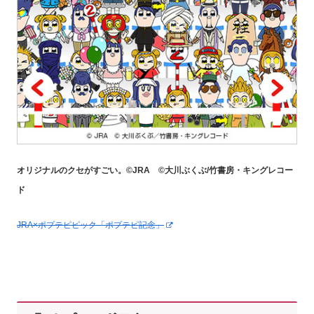
オリジナルのクセがすごい。©JRA ©大川ぶくぶ/竹書房・キングレコー
ド
JRA×ポプテピピック「ポプテピ記念」