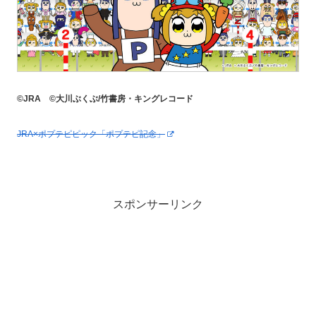
©JRA ©大川ぶくぶ/竹書房・キングレコード
JRA×ポプテピピック「ポプテピ記念」
スポンサーリンク