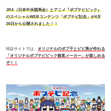
JRA（日本中央競馬会）とアニメ『ポプテピピック』
のスペシャルWEBコンテンツ「ポプテピ記念」が4​月
26日から公開されました！！
特設サイトでは、
オリジナルのポプ子とピピ美が作れる
「オリジナルポプテピピック観客メーカー」が楽しめる
ぞ！！