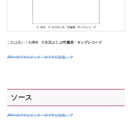
これは良い！
©JRA ©大川ぶくぶ/竹書房・キングレコード
JRA×ポプテピピック「ポプテピ記念」
ソース
JRA×ポプテピピック「ポプテピ記念」