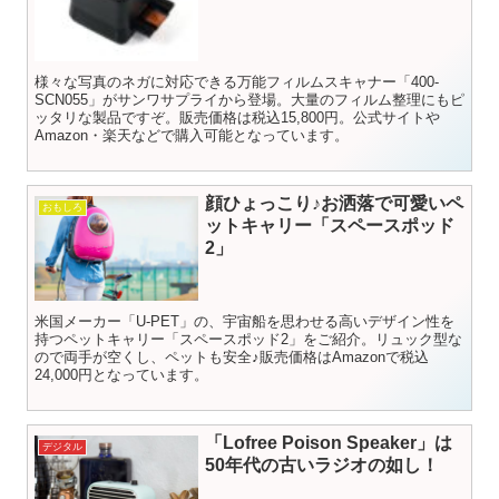
様々な写真のネガに対応できる万能フィルムスキャナー「400-
SCN055」がサンワサプライから登場。大量のフィルム整理にもピ
ッタリな製品ですぞ。販売価格は税込15,800円。公式サイトや
Amazon・楽天などで購入可能となっています。
顔ひょっこり♪お洒落で可愛いペ
おもしろ
ットキャリー「スペースポッド
2」
米国メーカー「U-PET」の、宇宙船を思わせる高いデザイン性を
持つペットキャリー「スペースポッド2」をご紹介。リュック型な
ので両手が空くし、ペットも安全♪販売価格はAmazonで税込
24,000円となっています。
「Lofree Poison Speaker」は
デジタル
50年代の古いラジオの如し！