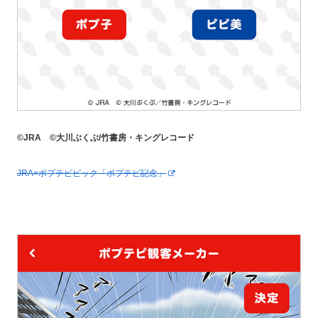
©JRA ©大川ぶくぶ/竹書房・キングレコード
JRA×ポプテピピック「ポプテピ記念」