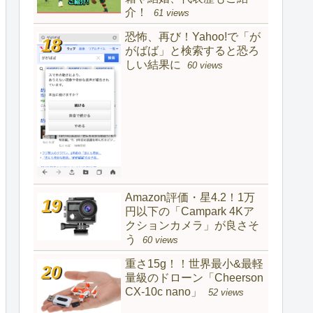
介！
61 views
恐怖、再び！Yahoo!で「が
がばば」と検索すると恐ろ
しい結果に
60 views
Amazon評価・星4.2！1万
円以下の「Campark 4Kア
クションカメラ」が良さそ
う
60 views
重さ15g！！世界最小&最軽
量級のドローン「Cheerson
CX-10c nano」
52 views