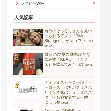
9
ラグビーW杯
人気記事
自分のそっくりさんを見つ
けられるアプリ「Twin
Strangers」が面コワい
593
views
ロシアの“夏の風物詩”的な
飲み物「KBAC」（クワ
ス）を飲んでみた
372 views
ティラミスヒーローが「ヒ
ーローズ」に丸パクリされ
た！？本家はティラミスス
ターへ名称変更する事態
に…
348 views
Amazonで評価4以上！