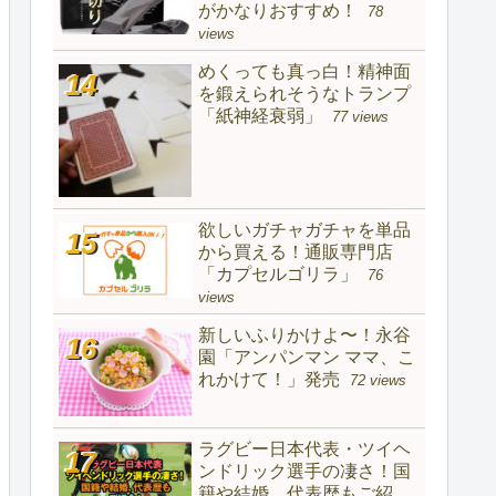
がかなりおすすめ！
78
views
めくっても真っ白！精神面
を鍛えられそうなトランプ
「紙神経衰弱」
77 views
欲しいガチャガチャを単品
から買える！通販専門店
「カプセルゴリラ」
76
views
新しいふりかけよ〜！永谷
園「アンパンマン ママ、こ
れかけて！」発売
72 views
ラグビー日本代表・ツイヘ
ンドリック選手の凄さ！国
籍や結婚、代表歴もご紹