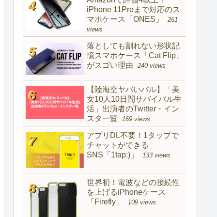
iPhone 11Proまで対応のス
マホケース「ONES」
261
views
落としても割れない形状記
憶スマホケース「Cat Flip」
がスゴい理由
240 views
【陸海空ヤバいバル】「美
女10人10日間サバイバル生
活」出演者のTwitter・イン
スタ一覧
169 views
アプリDL不要！1タップで
チャットができる
SNS「1tap:)」
133 views
世界初！電波などの接続性
を上げるiPhoneケース
「Firefly」
109 views