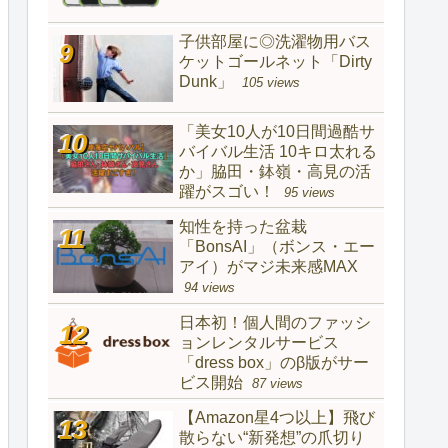
子供部屋に◎洗濯物用バス
ケットゴールネット「Dirty
Dunk」
105 views
「美女10人が10日間過酷サ
バイバル生活 10キロ太れる
か」脇田・鉢嶺・高見の活
躍がスゴい！
95 views
知性を持った盆栽
「BonsAI」（ボンス・エー
アイ）がマジ未来感MAX
94 views
日本初！個人間のファッシ
ョンレンタルサービス
「dress box」のβ版がサー
ビス開始
87 views
【Amazon星4つ以上】飛び
散らない“新発想”の爪切り