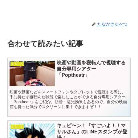
たなかきゃべつ
合わせて読みたい記事
映画や動画を寝転んで視聴する
おもしろ
自分専用シアター
「Poptheatr」
映画や動画などをスマートフォンやタブレットで視聴する際に、
手に持たず寝転んだ状態で楽しむことができる自分専用シアター
「Poptheatr」をご紹介。防音・遮光効果もあるので、自分の映画
館を持った気分でスクリーンに集中できますぞ！！
キュピ〜ン！「すごいよ！！マ
おもしろ
サルさん」のLINEスタンプが登
場！