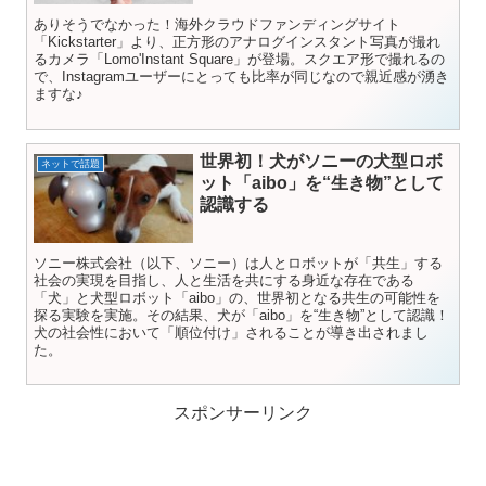
ありそうでなかった！海外クラウドファンディングサイト
「Kickstarter」より、正方形のアナログインスタント写真が撮れ
るカメラ「Lomo'Instant Square」が登場。スクエア形で撮れるの
で、Instagramユーザーにとっても比率が同じなので親近感が湧き
ますな♪
世界初！犬がソニーの犬型ロボ
ネットで話題
ット「aibo」を“生き物”として
認識する
ソニー株式会社（以下、ソニー）は人とロボットが「共生」する
社会の実現を目指し、人と生活を共にする身近な存在である
「犬」と犬型ロボット「aibo」の、世界初となる共生の可能性を
探る実験を実施。その結果、犬が「aibo」を“生き物”として認識！
犬の社会性において「順位付け」されることが導き出されまし
た。
スポンサーリンク