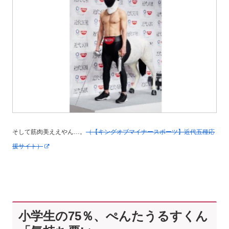
そして筋肉美ええやん…。
（【キングオブマイナースポーツ】近代五種応
援サイト）
小学生の75％、ぺんたうるすくん