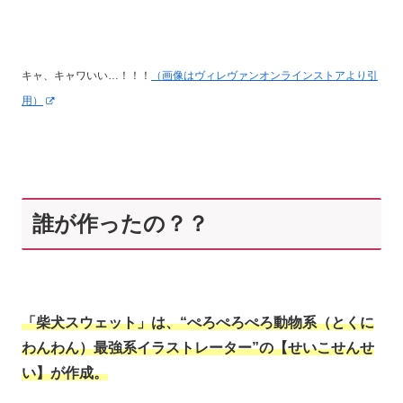
キャ、キャワいい…！！！
（画像はヴィレヴァンオンラインストアより引
用）
誰が作ったの？？
「柴犬スウェット」は、“ぺろぺろぺろ動物系（とくに
わんわん）最強系イラストレーター”の【せいこせんせ
い】が作成。