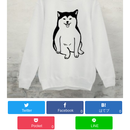
Twitter
Facebook
はてブ
0
0
Pocket
LINE
0