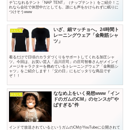
チ”になれるテント「NAP TENT」（ナップテント）をご紹介！こ
れなら会社で休憩中だとしても、誰にも声をかけられずに眠りに
つけそうwww
いざ、細マッチョへ。24時間ト
おもしろ
レーニングウェア「金剛筋シャ
ツ」
着るだけで日頃のカラダづくりをサポートしてくれる加圧シャ
ツ。今回は、お笑い芸人「品川庄司」の庄司智春さんがメインイ
メージキャラクターを務めているトレーニングウェア「金剛筋シ
ャツ」をご紹介します！「父の日」にもピッタリな商品です
ぞ！！
ななめ上をいく発想www「イン
おもしろ
ドのガムのCM」のセンスが”や
ばすぎる”件
インドで放送されているというガムのCMがYouTubeに公開されて