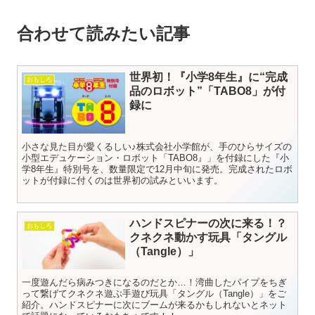
合わせて読みたい記事
世界初！『小学8年生』に“完成
おもしろ
品のロボット”「TABO8」が付
録に
小さな見た目が愛くるしい♪株式会社小学館が、手のひらサイズの
小型エデュケーション・ロボット「TABO8』」を付録にした『小
学8年生』特別号を、数量限定で12月中旬に発売。完成されたロボ
ットが付録に付くのは世界初の試みといいます。
ハンドスピナーの次に来る！？
おもしろ
クネクネ動かす玩具「タングル
（Tangle）」
一度遊んだら病みつきになるのだとか…！湾曲したパイプをちぎ
って繋げてクネクネ遊ぶ手遊び玩具「タングル（Tangle）」をご
紹介。ハンドスピナーに次にブームが来るかもしれないとネット