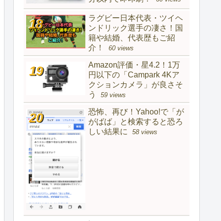
ラグビー日本代表・ツイヘ
ンドリック選手の凄さ！国
籍や結婚、代表歴もご紹
介！
60 views
Amazon評価・星4.2！1万
円以下の「Campark 4Kア
クションカメラ」が良さそ
う
59 views
恐怖、再び！Yahoo!で「が
がばば」と検索すると恐ろ
しい結果に
58 views