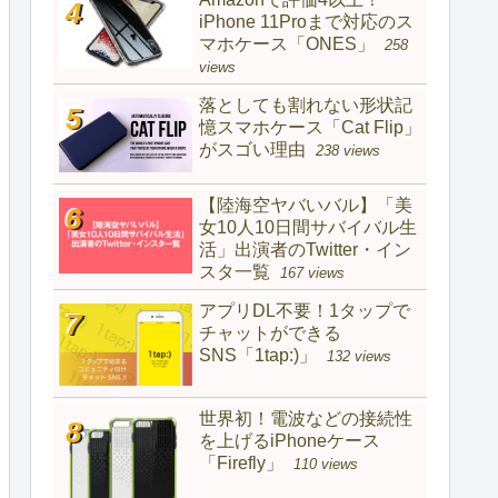
iPhone 11Proまで対応のス
マホケース「ONES」
258
views
落としても割れない形状記
憶スマホケース「Cat Flip」
がスゴい理由
238 views
【陸海空ヤバいバル】「美
女10人10日間サバイバル生
活」出演者のTwitter・イン
スタ一覧
167 views
アプリDL不要！1タップで
チャットができる
SNS「1tap:)」
132 views
世界初！電波などの接続性
を上げるiPhoneケース
「Firefly」
110 views