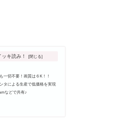
イッキ読み！
の接続も一切不要！画質は６K！！
リンタによる生産で低価格を実現
ramなどで共有♪