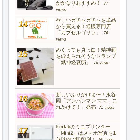
がかなりおすすめ！
77
views
欲しいガチャガチャを単品
から買える！通販専門店
「カプセルゴリラ」
76
views
めくっても真っ白！精神面
を鍛えられそうなトランプ
「紙神経衰弱」
75 views
新しいふりかけよ〜！永谷
園「アンパンマン ママ、こ
れかけて！」発売
71 views
Kodakのミニプリンター
「Mini2」はスマホ写真を1
分以内で即印刷！
60 views