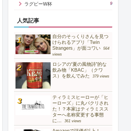
9
ラグビーW杯
人気記事
自分のそっくりさんを見つ
けられるアプリ「Twin
Strangers」が面コワい
564
views
ロシアの“夏の風物詩”的な
飲み物「KBAC」（クワ
ス）を飲んでみた
379 views
ティラミスヒーローが「ヒ
ーローズ」に丸パクリされ
た！？本家はティラミスス
ターへ名称変更する事態
に…
361 views
Amazonで評価4以上！