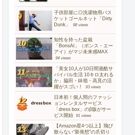
子供部屋に◎洗濯物用バス
ケットゴールネット「Dirty
Dunk」
98 views
知性を持った盆栽
「BonsAI」（ボンス・エー
アイ）がマジ未来感MAX
94 views
「美女10人が10日間過酷サ
バイバル生活 10キロ太れる
か」脇田・鉢嶺・高見の活
躍がスゴい！
93 views
日本初！個人間のファッシ
ョンレンタルサービス
「dress box」のβ版がサー
ビス開始
91 views
【Amazon星4つ以上】飛び
散らない“新発想”の爪切り