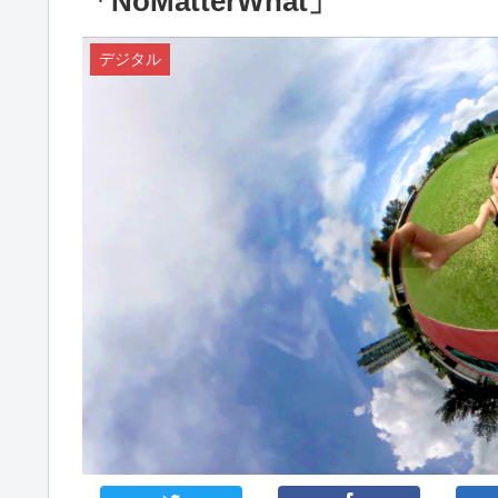
「NoMatterWhat」
デジタル